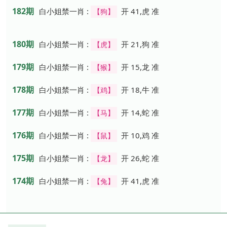
182期
白小姐禁一肖 :
开 41,虎 准
【狗】
180期
白小姐禁一肖 :
开 21,狗 准
【虎】
179期
白小姐禁一肖 :
开 15,龙 准
【猴】
178期
白小姐禁一肖 :
开 18,牛 准
【鸡】
177期
白小姐禁一肖 :
开 14,蛇 准
【马】
176期
白小姐禁一肖 :
开 10,鸡 准
【鼠】
175期
白小姐禁一肖 :
开 26,蛇 准
【龙】
174期
白小姐禁一肖 :
开 41,虎 准
【兔】