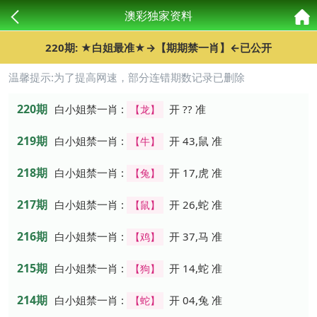
澳彩独家资料
220期: ★白姐最准★→【期期禁一肖】←已公开
温馨提示:为了提高网速，部分连错期数记录已删除
220期
白小姐禁一肖 :
开 ?? 准
【龙】
219期
白小姐禁一肖 :
开 43,鼠 准
【牛】
218期
白小姐禁一肖 :
开 17,虎 准
【兔】
217期
白小姐禁一肖 :
开 26,蛇 准
【鼠】
216期
白小姐禁一肖 :
开 37,马 准
【鸡】
215期
白小姐禁一肖 :
开 14,蛇 准
【狗】
214期
白小姐禁一肖 :
开 04,兔 准
【蛇】