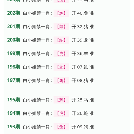
202期
白小姐禁一肖 :
开 40,兔 准
【鸡】
201期
白小姐禁一肖 :
开 32,猪 准
【鼠】
200期
白小姐禁一肖 :
开 39,龙 准
【蛇】
199期
白小姐禁一肖 :
开 36,羊 准
【虎】
198期
白小姐禁一肖 :
开 07,鼠 准
【龙】
197期
白小姐禁一肖 :
开 08,猪 准
【鸡】
195期
白小姐禁一肖 :
开 25,马 准
【鸡】
194期
白小姐禁一肖 :
开 26,蛇 准
【虎】
193期
白小姐禁一肖 :
开 09,狗 准
【兔】